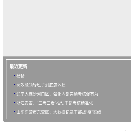
最近更新
杨畅
高效能领导班子到底怎么建
辽宁大连沙河口区：强化内部实绩考核促有为
浙江安吉：“三考三看”推动干部考核精准化
山东东营市东营区：大数据记录干部战“疫”实绩