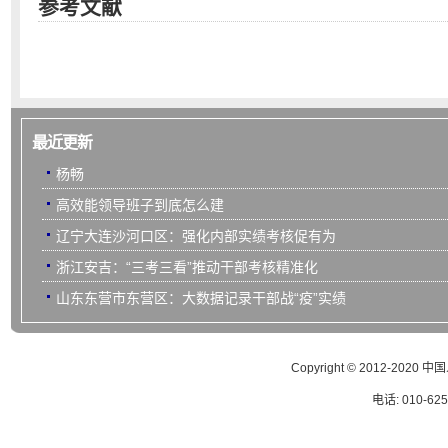
参考文献
最近更新
杨畅
高效能领导班子到底怎么建
辽宁大连沙河口区：强化内部实绩考核促有为
浙江安吉：“三考三看”推动干部考核精准化
山东东营市东营区：大数据记录干部战“疫”实绩
Copyright © 2012-
电话: 010-62