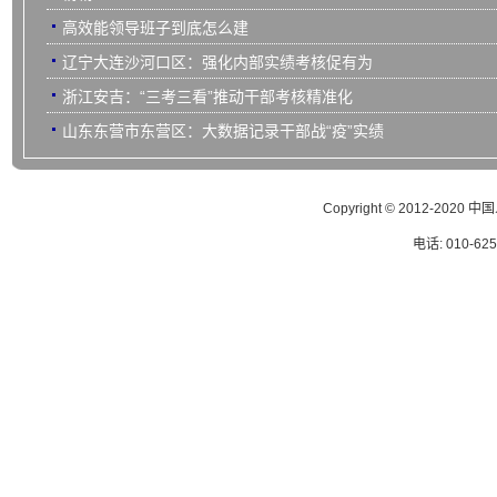
高效能领导班子到底怎么建
辽宁大连沙河口区：强化内部实绩考核促有为
浙江安吉：“三考三看”推动干部考核精准化
山东东营市东营区：大数据记录干部战“疫”实绩
Copyright © 2012-
电话: 010-62